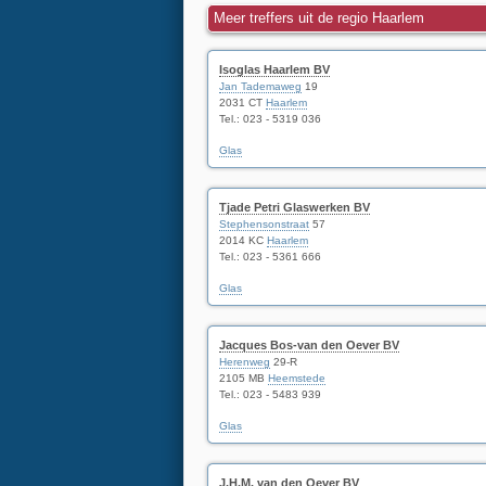
Meer treffers uit de regio Haarlem
Isoglas Haarlem BV
Jan Tademaweg
19
2031 CT
Haarlem
Tel.:
023 - 5319 036
Glas
Tjade Petri Glaswerken BV
Stephensonstraat
57
2014 KC
Haarlem
Tel.:
023 - 5361 666
Glas
Jacques Bos-van den Oever BV
Herenweg
29-R
2105 MB
Heemstede
Tel.:
023 - 5483 939
Glas
J.H.M. van den Oever BV