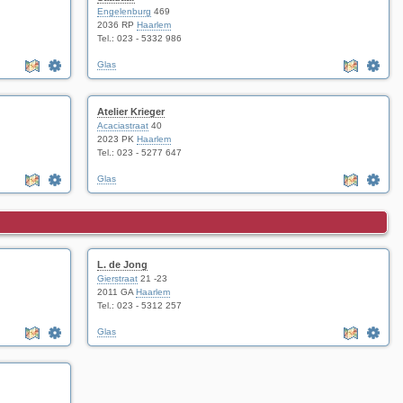
Engelenburg
469
2036 RP
Haarlem
Tel.:
023 - 5332 986
Glas
Atelier Krieger
Acaciastraat
40
2023 PK
Haarlem
Tel.:
023 - 5277 647
Glas
L. de Jong
Gierstraat
21 -23
2011 GA
Haarlem
Tel.:
023 - 5312 257
Glas