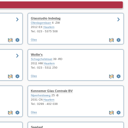
Glasstudio Indedag
Olieslagerslaan
6 -ZW
2012 EX
Haarlem
Tel.:
023 - 5375 508
Glas
Wollie's
Schagchelstraat
39 -RD
2011 HW
Haarlem
Tel.:
023 - 5311 250
Glas
Kennemer Glas Centrale BV
Nijverheidsweg
25 -B
2031 CN
Haarlem
Tel.:
0299 - 402 038
Glas
Saadaaf