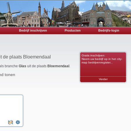
Bedrijf inschrijven
Producten
Bedrijfs-login
Gratis inschrijven:
it de plaats Bloemendaal
Neem uw bedrijf op in het city-
map bedrijvenregister...
 als branche
Glas
uit de plaats
Bloemendaal
.
nd tonen
Verder