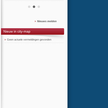
Nieuws melden
Nieuw in city-map
Geen actuele vermeldingen gevonden