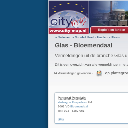
Regio's en landen
» Nederland
»
Noord-Holland
»
Haarlem
»
Plaats
Glas - Bloemendaal
Vermeldingen uit de branche Glas u
Dit is een overzicht van alle vermeldingen met
op plattegro
14 Vermeldingen gevonden -
Personal Porcelain
Verlengde Koepellaan
9-A
2061 VD
Bloemendaal
Tel.:
023 - 5252 061
Glas