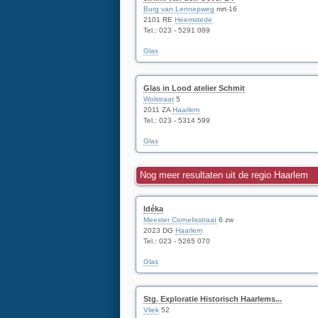
Burg van Lennepweg
mrt-16
2101 RE
Heemstede
Tel.:
023 - 5291 089
Glas
Glas in Lood atelier Schmit
Wolstraat
5
2011 ZA
Haarlem
Tel.:
023 - 5314 599
Glas
Nog meer resultaten uit de regio Haarlem
Idéka
Meester Cornelisstraat
6 zw
2023 DG
Haarlem
Tel.:
023 - 5265 070
Glas
Stg. Exploratie Historisch Haarlems...
Vliek
52