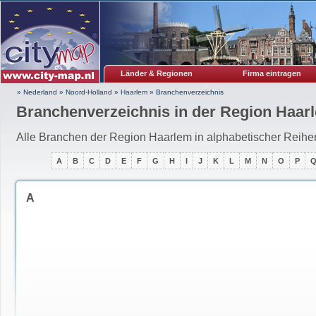
Länder & Regionen
Firma eintragen
» Nederland
»
Noord-Holland
»
Haarlem
»
Branchenverzeichnis
Branchenverzeichnis in der Region Haar
Alle Branchen der Region Haarlem in alphabetischer Reihe
A
B
C
D
E
F
G
H
I
J
K
L
M
N
O
P
A