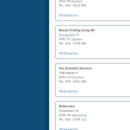
2012 JH
Haarlem
Tel.: 023 - 5312 544
Werbeagentur
Murola Printing Group BV
Energieplein
9
2031 TC
Haarlem
Tel.: 023 - 5733 690
Werbeagentur
Van Schouten Services
Vrijburglaan 9
2051 LA
Overveen
Tel.: 023 - 5251 088
Werbeagentur
W-Diensten
Chopinlaan 13
2102 XK
Heemstede
Tel.: 023 - 5748 121
Werbeagentur