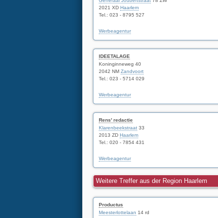
Generaal Joubertstraat
78 ZW
2021 XD
Haarlem
Tel.: 023 - 8795 527
Werbeagentur
IDEETALAGE
Koninginneweg 40
2042 NM
Zandvoort
Tel.: 023 - 5714 029
Werbeagentur
Rens' redactie
Klarenbeekstraat
33
2013 ZD
Haarlem
Tel.: 020 - 7854 431
Werbeagentur
Weitere Treffer aus der Region Haarlem
Productus
Meesterlottelaan
14 rd