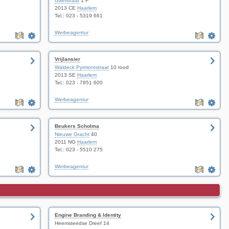
Gaelstraat
1 F
2013 CE
Haarlem
Tel.: 023 - 5319 661
Werbeagentur
Vrijlansier
Waldeck Pyrmontstraat
10 rood
2013 SE
Haarlem
Tel.: 023 - 7851 600
Werbeagentur
Beukers Scholma
Nieuwe Gracht
40
2011 NG
Haarlem
Tel.: 023 - 5510 275
Werbeagentur
Engine Branding & Identity
Heemsteedse Dreef 14