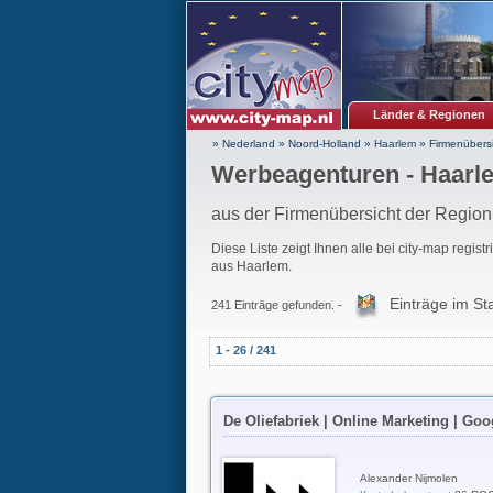
Länder & Regionen
» Nederland
»
Noord-Holland
»
Haarlem
»
Firmenübersi
Werbeagenturen - Haarl
aus der Firmenübersicht der Regio
Diese Liste zeigt Ihnen alle bei city-map regist
aus Haarlem.
Einträge im St
241 Einträge gefunden. -
1 - 26 / 241
De Oliefabriek | Online Marketing | Goo
Alexander Nijmolen