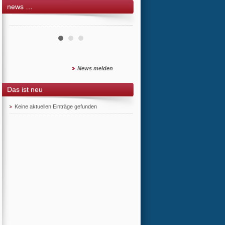
news …
News melden
Das ist neu
Keine aktuellen Einträge gefunden