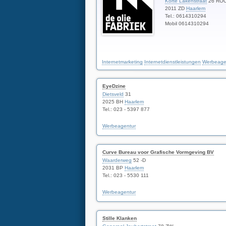
Korte Lakenstraat
26 RO
2011 ZD
Haarlem
Tel.: 0614310294
Mobil 0614310294
Internetmarketing
Internetdienstleistungen
Werbeage
EyeDzine
Dietsveld
31
2025 BH
Haarlem
Tel.: 023 - 5397 877
Werbeagentur
Curve Bureau voor Grafische Vormgeving BV
Waarderweg
52 -D
2031 BP
Haarlem
Tel.: 023 - 5530 111
Werbeagentur
Stille Klanken