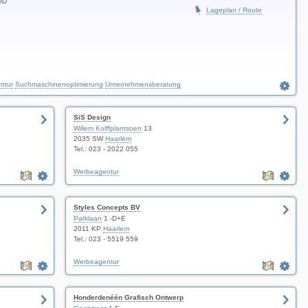
OD
Lageplan / Route
ntur
Suchmaschinenoptimierung
Unternehmensberatung
SiS Design
Willem Kolffplantsoen
13
2035 SW
Haarlem
Tel.: 023 - 2022 055
Werbeagentur
Styles Concepts BV
Parklaan
1 -D+E
2011 KP
Haarlem
Tel.: 023 - 5519 559
Werbeagentur
Honderdenéén Grafisch Ontwerp