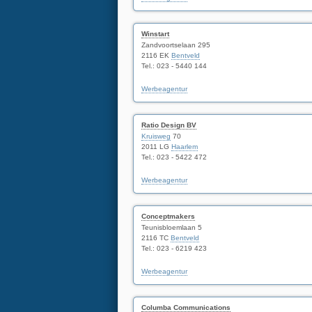
Winstart
Zandvoortselaan 295
2116 EK
Bentveld
Tel.: 023 - 5440 144
Werbeagentur
Ratio Design BV
Kruisweg
70
2011 LG
Haarlem
Tel.: 023 - 5422 472
Werbeagentur
Conceptmakers
Teunisbloemlaan 5
2116 TC
Bentveld
Tel.: 023 - 6219 423
Werbeagentur
Columba Communications