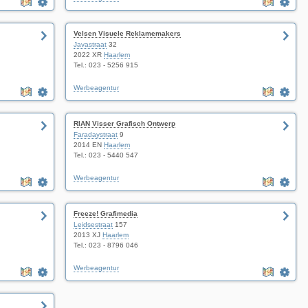
Velsen Visuele Reklamemakers
Javastraat
32
2022 XR
Haarlem
Tel.: 023 - 5256 915
Werbeagentur
RIAN Visser Grafisch Ontwerp
Faradaystraat
9
2014 EN
Haarlem
Tel.: 023 - 5440 547
Werbeagentur
Freeze! Grafimedia
Leidsestraat
157
2013 XJ
Haarlem
Tel.: 023 - 8796 046
Werbeagentur