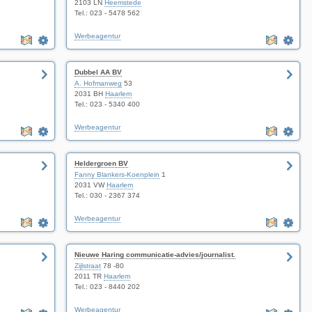
2103 LN
Heemstede
Tel.: 023 - 5478 562
Werbeagentur
Dubbel AA BV
A. Hofmanweg
53
2031 BH
Haarlem
Tel.: 023 - 5340 400
Werbeagentur
Heldergroen BV
Fanny Blankers-Koenplein
1
2031 VW
Haarlem
Tel.: 030 - 2367 374
Werbeagentur
Nieuwe Haring communicatie-advies/journalist.
Zijlstraat
78 -80
2011 TR
Haarlem
Tel.: 023 - 8440 202
Werbeagentur