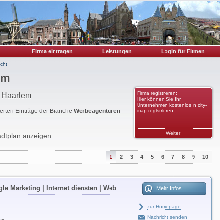
Firma eintragen
Leistungen
Login für Firmen
cht
em
Firma registrieren:
n Haarlem
Hier können Sie Ihr
Unternehmen kostenlos in city-
rierten Einträge der Branche
Werbeagenturen
map registrieren...
Weiter
adtplan anzeigen.
1
2
3
4
5
6
7
8
9
10
gle Marketing | Internet diensten | Web
Mehr Infos
zur Homepage
Nachricht senden